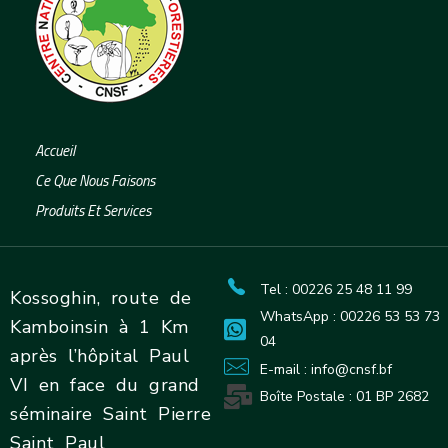
Centre National de Semences Forestières
La graine pour l'arbre, l'arbre pour la vie !
Accueil
Ce Que Nous Faisons
Produits Et Services
Tel : 00226 25 48 11 99
Kossoghin, route de
WhatsApp : 00226 53 53 73
Kamboinsin à 1 Km
04
après l’hôpital Paul
E-mail : info@cnsf.bf
VI en face du grand
Boîte Postale : 01 BP 2682
séminaire Saint Pierre
Saint Paul